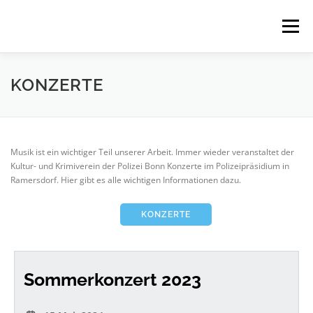
Zum
Inhalt
Menü
springen
HOME
KOMMENDES
LESUNGEN
KONZERTE
KONZERTE
MEHR
NEWSLETTER
Musik ist ein wichtiger Teil unserer Arbeit. Immer wieder veranstaltet der
Kultur- und Krimiverein der Polizei Bonn Konzerte im Polizeipräsidium in
Ramersdorf. Hier gibt es alle wichtigen Informationen dazu.
IMPRESSUM
KONZERTE
Sommerkonzert 2023