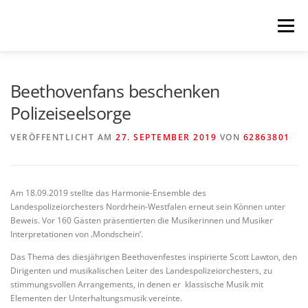
Zum
Inhalt
Menü
springen
HOME
KOMMENDES
LESUNGEN
Beethovenfans beschenken
Polizeiseelsorge
KONZERTE
MEHR
NEWSLETTER
VERÖFFENTLICHT AM
27. SEPTEMBER 2019
VON
62863801
IMPRESSUM
Am 18.09.2019 stellte das Harmonie-Ensemble des
Landespolizeiorchesters Nordrhein-Westfalen erneut sein Können unter
Beweis. Vor 160 Gästen präsentierten die Musikerinnen und Musiker
Interpretationen von ‚Mondschein‘.
Das Thema des diesjährigen Beethovenfestes inspirierte Scott Lawton, den
Dirigenten und musikalischen Leiter des Landespolizeiorchesters, zu
stimmungsvollen Arrangements, in denen er klassische Musik mit
Elementen der Unterhaltungsmusik vereinte.