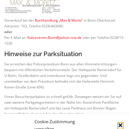
Vorverkauf bei der
Buchhandlung „Max & Moritz“
in Bonn-Oberkassel
Adrianstr. 163, Telefon 0228/443680.
oder
Per E-Mail an:
Kulturverein.Bonn@polizei.nrw.de
oder per Telefon 0228/15-
1036
Hinweise zur Parksituation
Sie erreichen das Polizeipräsidium Bonn aus allen Himmelsrichtungen
bequem mit öffentlichen Verkehrsmitteln. Der Haltepunkt Ramersdorf für
U-Bahn, Straßenbahn und Linienbusse liegt uns gegenüber. Und
unmittelbar vor dem Präsidium befindet sich die Haltestelle Heinrich-
Konen-Straße (Linie 606).
Unser Besucherparkplatz ist schnell gefüllt. Deswegen weisen wir Sie auf
zwei weitere Parkgelegenheiten in der Nähe hin: Kostenfreie Parkfläche
am Haltepunkt Ramersdorf und das neue Parkhaus am Bonner Bogen
(kostenpflichtig, derzeit 1 € in den Abendstunden).
Cookie-Zustimmung
verwalten