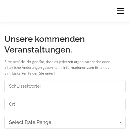
Zum
Inhalt
Menü
springen
HOME
KOMMENDES
LESUNGEN
Unsere kommenden
Veranstaltungen.
KONZERTE
MEHR
NEWSLETTER
Bitte berücksichtigen Sie, dass es jederzeit organisatorische oder
inhaltliche Änderungen geben kann. Informationen zum Erhalt der
Eintrittskarten finden Sie unten!
IMPRESSUM
Select Date Range