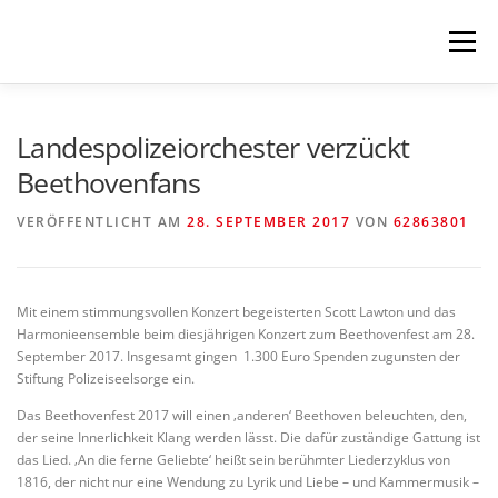
Zum
Inhalt
Menü
springen
HOME
KOMMENDES
LESUNGEN
Landespolizeiorchester verzückt
Beethovenfans
KONZERTE
MEHR
NEWSLETTER
VERÖFFENTLICHT AM
28. SEPTEMBER 2017
VON
62863801
IMPRESSUM
Mit einem stimmungsvollen Konzert begeisterten Scott Lawton und das
Harmonieensemble beim diesjährigen Konzert zum Beethovenfest am 28.
September 2017. Insgesamt gingen 1.300 Euro Spenden zugunsten der
Stiftung Polizeiseelsorge ein.
Das Beethovenfest 2017 will einen ‚anderen‘ Beethoven beleuchten, den,
der seine Innerlichkeit Klang werden lässt. Die dafür zuständige Gattung ist
das Lied. ‚An die ferne Geliebte‘ heißt sein berühmter Liederzyklus von
1816, der nicht nur eine Wendung zu Lyrik und Liebe – und Kammermusik –