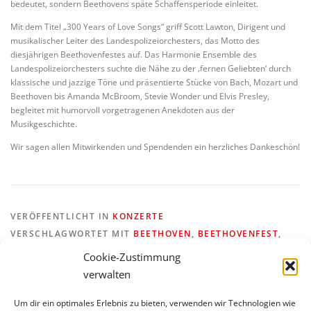
bedeutet, sondern Beethovens späte Schaffensperiode einleitet.
Mit dem Titel „300 Years of Love Songs“ griff Scott Lawton, Dirigent und
musikalischer Leiter des Landespolizeiorchesters, das Motto des
diesjährigen Beethovenfestes auf. Das Harmonie Ensemble des
Landespolizeiorchesters suchte die Nähe zu der ‚fernen Geliebten‘ durch
klassische und jazzige Töne und präsentierte Stücke von Bach, Mozart und
Beethoven bis Amanda McBroom, Stevie Wonder und Elvis Presley,
begleitet mit humorvoll vorgetragenen Anekdoten aus der
Musikgeschichte.
Wir sagen allen Mitwirkenden und Spendenden ein herzliches Dankeschön!
VERÖFFENTLICHT IN
KONZERTE
VERSCHLAGWORTET MIT
BEETHOVEN
,
BEETHOVENFEST
,
LANDESPOLIZEIORCHESTER
Cookie-Zustimmung
verwalten
Um dir ein optimales Erlebnis zu bieten, verwenden wir Technologien wie