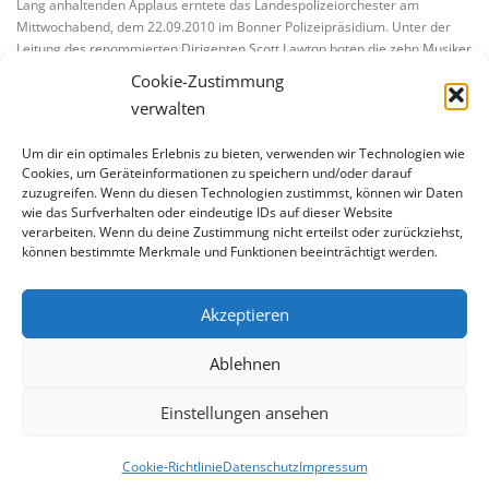
Lang anhaltenden Applaus erntete das Landespolizeiorchester am
Mittwochabend, dem 22.09.2010 im Bonner Polizeipräsidium. Unter der
Leitung des renommierten Dirigenten Scott Lawton boten die zehn Musiker
des Harmonieensembles Meisterwerke von Mozart, …
Cookie-Zustimmung
verwalten
Um dir ein optimales Erlebnis zu bieten, verwenden wir Technologien wie
Cookies, um Geräteinformationen zu speichern und/oder darauf
zuzugreifen. Wenn du diesen Technologien zustimmst, können wir Daten
wie das Surfverhalten oder eindeutige IDs auf dieser Website
verarbeiten. Wenn du deine Zustimmung nicht erteilst oder zurückziehst,
BLEIBE AUF DEM LAUFENDEN
können bestimmte Merkmale und Funktionen beeinträchtigt werden.
Akzeptieren
Ablehnen
Einstellungen ansehen
Copyright © 2026 Kultur- und Krimiverein der Bonner Polizei
e.V.
–
OnePress
Theme von FameThemes
Cookie-Richtlinie
Datenschutz
Impressum