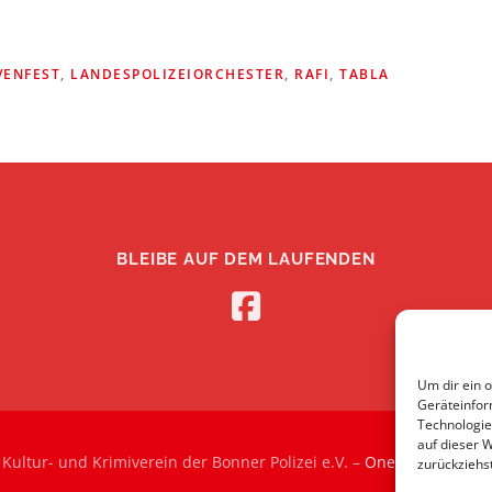
VENFEST
,
LANDESPOLIZEIORCHESTER
,
RAFI
,
TABLA
BLEIBE AUF DEM LAUFENDEN
Um dir ein 
Geräteinfor
Technologie
auf dieser 
Kultur- und Krimiverein der Bonner Polizei e.V.
–
OnePress
Theme 
zurückziehs