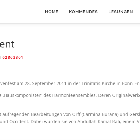
HOME
KOMMENDES
LESUNGEN
ent
N
62863801
venfest am 28. September 2011 in der Trinitatis-Kirche in Bonn-E
ie ‚Hauskomponisten‘ des Harmonieensembles. Deren Originalwerke
it aufregenden Bearbeitungen von Orff (Carmina Burana) und Gers
nd Occident. Dabei wurden sie von Abdullah Kamal Rafi, einem Vir