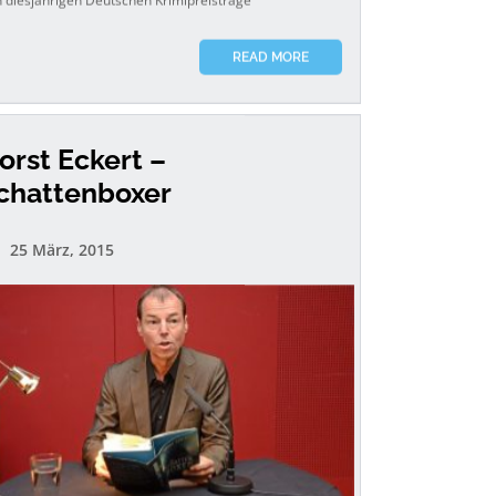
READ MORE
orst Eckert –
chattenboxer
25 März, 2015