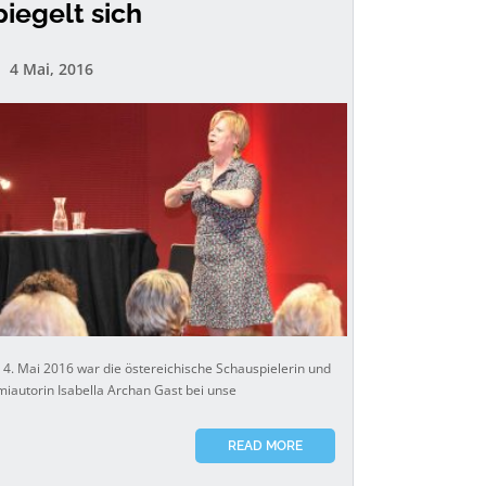
piegelt sich
4 Mai, 2016
4. Mai 2016 war die östereichische Schauspielerin und
miautorin Isabella Archan Gast bei unse
READ MORE