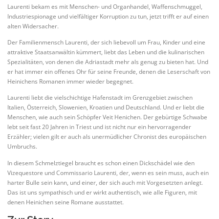
Laurenti bekam es mit Menschen- und Organhandel, Waffenschmuggel,
Industriespionage und vielfältiger Korruption zu tun, jetzt trifft er auf einen
alten Widersacher.
Der Familienmensch Laurenti, der sich liebevoll um Frau, Kinder und eine
attraktive Staatsanwältin kümmert, liebt das Leben und die kulinarischen
Spezialitäten, von denen die Adriastadt mehr als genug zu bieten hat. Und
er hat immer ein offenes Ohr für seine Freunde, denen die Leserschaft von
Heinichens Romanen immer wieder begegnet.
Laurenti liebt die vielschichtige Hafenstadt im Grenzgebiet zwischen
Italien, Österreich, Slowenien, Kroatien und Deutschland. Und er liebt die
Menschen, wie auch sein Schöpfer Veit Henichen. Der gebürtige Schwabe
lebt seit fast 20 Jahren in Triest und ist nicht nur ein hervorragender
Erzähler; vielen gilt er auch als unermüdlicher Chronist des europäischen
Umbruchs.
In diesem Schmelztiegel braucht es schon einen Dickschädel wie den
Vizequestore und Commissario Laurenti, der, wenn es sein muss, auch ein
harter Bulle sein kann, und einer, der sich auch mit Vorgesetzten anlegt.
Das ist uns sympathisch und er wirkt authentisch, wie alle Figuren, mit
denen Heinichen seine Romane ausstattet.