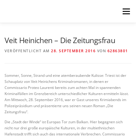
Zum
Inhalt
Menü
springen
HOME
KOMMENDES
LESUNGEN
Veit Heinichen – Die Zeitungsfrau
VERÖFFENTLICHT AM
28. SEPTEMBER 2016
VON
62863801
KONZERTE
MEHR
NEWSLETTER
Sommer, Sonne, Strand und eine atemberaubende Kulisse: Triest ist der
IMPRESSUM
Schauplatz von Veit Heinichens Kriminalromanen, in denen er
Commissario Proteo Laurenti bereits zum achten Mal in spannenden
Kriminalfällen im Grenzbereich unterschiedlicher Kulturen ermitteln lässt.
Am Mittwoch, 28. September 2016, war er Gast unseres Krimiabends im
Polizeipräsidium und präsentierte uns seinen neuen Roman „Die
Zeitungsfrau“.
Die „Stadt der Winde“ ist Europas Tor zum Balkan. Hier begegnen sich
nicht nur drei große europäische Kulturen, in der multiethnischen
Hafenstadt trifft sich auch das internationale Verbrechen. Commissario