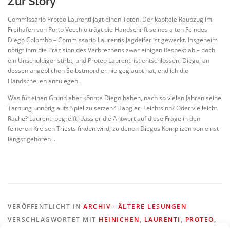
Zur Story
Commissario Proteo Laurenti jagt einen Toten. Der kapitale Raubzug im
Freihafen von Porto Vecchio trägt die Handschrift seines alten Feindes
Diego Colombo – Commissario Laurentis Jagdeifer ist geweckt. Insgeheim
nötigt ihm die Präzision des Verbrechens zwar einigen Respekt ab – doch
ein Unschuldiger stirbt, und Proteo Laurenti ist entschlossen, Diego, an
dessen angeblichen Selbstmord er nie geglaubt hat, endlich die
Handschellen anzulegen.
Was für einen Grund aber könnte Diego haben, nach so vielen Jahren seine
Tarnung unnötig aufs Spiel zu setzen? Habgier, Leichtsinn? Oder vielleicht
Rache? Laurenti begreift, dass er die Antwort auf diese Frage in den
feineren Kreisen Triests finden wird, zu denen Diegos Komplizen von einst
längst gehören …
VERÖFFENTLICHT IN
ARCHIV - ÄLTERE LESUNGEN
VERSCHLAGWORTET MIT
HEINICHEN
,
LAURENTI
,
PROTEO
,
TRIEST