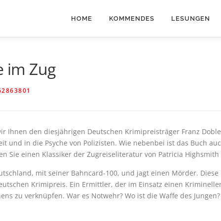
HOME
KOMMENDES
LESUNGEN
e im Zug
62863801
r Ihnen den diesjährigen Deutschen Krimipreisträger Franz Dobler
t und in die Psyche von Polizisten. Wie nebenbei ist das Buch auch 
n Sie einen Klassiker der Zugreiseliteratur von Patricia Highsmith
eutschland, mit seiner Bahncard-100, und jagt einen Mörder. Die
eutschen Krimipreis. Ein Ermittler, der im Einsatz einen Kriminel
hens zu verknüpfen. War es Notwehr? Wo ist die Waffe des Jungen