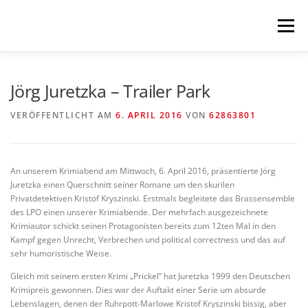
Zum
Inhalt
Menü
springen
HOME
KOMMENDES
LESUNGEN
Jörg Juretzka – Trailer Park
VERÖFFENTLICHT AM
6. APRIL 2016
VON
62863801
KONZERTE
MEHR
NEWSLETTER
An unserem Krimiabend am Mittwoch, 6. April 2016, präsentierte Jörg
IMPRESSUM
Juretzka einen Querschnitt seiner Romane um den skurilen
Privatdetektiven Kristof Kryszinski. Erstmals begleitete das Brassensemble
des LPO einen unserer Krimiabende. Der mehrfach ausgezeichnete
Krimiautor schickt seinen Protagonisten bereits zum 12ten Mal in den
Kampf gegen Unrecht, Verbrechen und political correctness und das auf
sehr humoristische Weise.
Gleich mit seinem ersten Krimi „Prickel“ hat Juretzka 1999 den Deutschen
Krimipreis gewonnen. Dies war der Auftakt einer Serie um absurde
Lebenslagen, denen der Ruhrpott-Marlowe Kristof Kryszinski bissig, aber