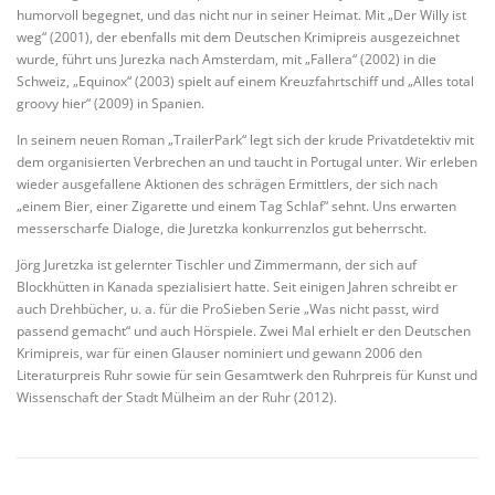
humorvoll begegnet, und das nicht nur in seiner Heimat. Mit „Der Willy ist
weg“ (2001), der ebenfalls mit dem Deutschen Krimipreis ausgezeichnet
wurde, führt uns Jurezka nach Amsterdam, mit „Fallera“ (2002) in die
Schweiz, „Equinox“ (2003) spielt auf einem Kreuzfahrtschiff und „Alles total
groovy hier“ (2009) in Spanien.
In seinem neuen Roman „TrailerPark“ legt sich der krude Privatdetektiv mit
dem organisierten Verbrechen an und taucht in Portugal unter. Wir erleben
wieder ausgefallene Aktionen des schrägen Ermittlers, der sich nach
„einem Bier, einer Zigarette und einem Tag Schlaf“ sehnt. Uns erwarten
messerscharfe Dialoge, die Juretzka konkurrenzlos gut beherrscht.
Jörg Juretzka ist gelernter Tischler und Zimmermann, der sich auf
Blockhütten in Kanada spezialisiert hatte. Seit einigen Jahren schreibt er
auch Drehbücher, u. a. für die ProSieben Serie „Was nicht passt, wird
passend gemacht“ und auch Hörspiele. Zwei Mal erhielt er den Deutschen
Krimipreis, war für einen Glauser nominiert und gewann 2006 den
Literaturpreis Ruhr sowie für sein Gesamtwerk den Ruhrpreis für Kunst und
Wissenschaft der Stadt Mülheim an der Ruhr (2012).