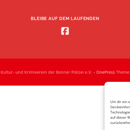
BLEIBE AUF DEM LAUFENDEN
Kultur- und Krimiverein der Bonner Polizei e.V.
–
OnePress
Theme 
Um dir ein 
Geräteinfor
Technologie
auf dieser 
zurückziehs