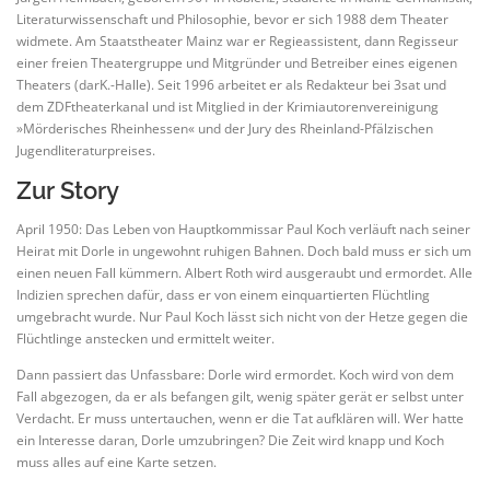
Literaturwissenschaft und Philosophie, bevor er sich 1988 dem Theater
widmete. Am Staatstheater Mainz war er Regieassistent, dann Regisseur
einer freien Theatergruppe und Mitgründer und Betreiber eines eigenen
Theaters (darK.-Halle). Seit 1996 arbeitet er als Redakteur bei 3sat und
dem ZDFtheaterkanal und ist Mitglied in der Krimiautorenvereinigung
»Mörderisches Rheinhessen« und der Jury des Rheinland-Pfälzischen
Jugendliteraturpreises.
Zur Story
April 1950: Das Leben von Hauptkommissar Paul Koch verläuft nach seiner
Heirat mit Dorle in ungewohnt ruhigen Bahnen. Doch bald muss er sich um
einen neuen Fall kümmern. Albert Roth wird ausgeraubt und ermordet. Alle
Indizien sprechen dafür, dass er von einem einquartierten Flüchtling
umgebracht wurde. Nur Paul Koch lässt sich nicht von der Hetze gegen die
Flüchtlinge anstecken und ermittelt weiter.
Dann passiert das Unfassbare: Dorle wird ermordet. Koch wird von dem
Fall abgezogen, da er als befangen gilt, wenig später gerät er selbst unter
Verdacht. Er muss untertauchen, wenn er die Tat aufklären will. Wer hatte
ein Interesse daran, Dorle umzubringen? Die Zeit wird knapp und Koch
muss alles auf eine Karte setzen.