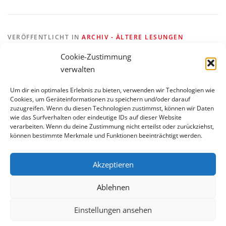
VERÖFFENTLICHT IN
ARCHIV - ÄLTERE LESUNGEN
VERSCHLAGWORTET MIT
HEIMBACH
Cookie-Zustimmung
verwalten
Um dir ein optimales Erlebnis zu bieten, verwenden wir Technologien wie
Cookies, um Geräteinformationen zu speichern und/oder darauf
zuzugreifen. Wenn du diesen Technologien zustimmst, können wir Daten
wie das Surfverhalten oder eindeutige IDs auf dieser Website
verarbeiten. Wenn du deine Zustimmung nicht erteilst oder zurückziehst,
BLEIBE AUF DEM LAUFENDEN
können bestimmte Merkmale und Funktionen beeinträchtigt werden.
Akzeptieren
Ablehnen
Einstellungen ansehen
Copyright © 2026 Kultur- und Krimiverein der Bonner Polizei