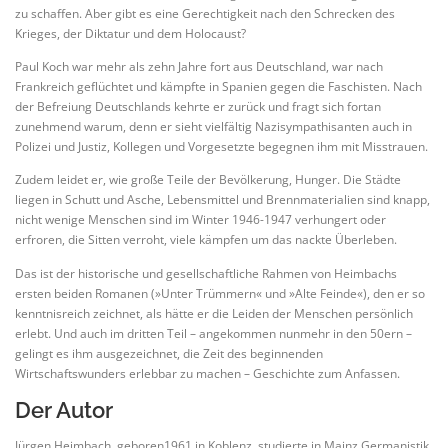
zu schaffen. Aber gibt es eine Gerechtigkeit nach den Schrecken des
Krieges, der Diktatur und dem Holocaust?
Paul Koch war mehr als zehn Jahre fort aus Deutschland, war nach
Frankreich geflüchtet und kämpfte in Spanien gegen die Faschisten. Nach
der Befreiung Deutschlands kehrte er zurück und fragt sich fortan
zunehmend warum, denn er sieht vielfältig Nazisympathisanten auch in
Polizei und Justiz, Kollegen und Vorgesetzte begegnen ihm mit Misstrauen.
Zudem leidet er, wie große Teile der Bevölkerung, Hunger. Die Städte
liegen in Schutt und Asche, Lebensmittel und Brennmaterialien sind knapp,
nicht wenige Menschen sind im Winter 1946-1947 verhungert oder
erfroren, die Sitten verroht, viele kämpfen um das nackte Überleben.
Das ist der historische und gesellschaftliche Rahmen von Heimbachs
ersten beiden Romanen (»Unter Trümmern« und »Alte Feinde«), den er so
kenntnisreich zeichnet, als hätte er die Leiden der Menschen persönlich
erlebt. Und auch im dritten Teil – angekommen nunmehr in den 50ern –
gelingt es ihm ausgezeichnet, die Zeit des beginnenden
Wirtschaftswunders erlebbar zu machen – Geschichte zum Anfassen.
Der Autor
Jürgen Heimbach, geboren1961 in Koblenz, studierte in Mainz Germanistik,