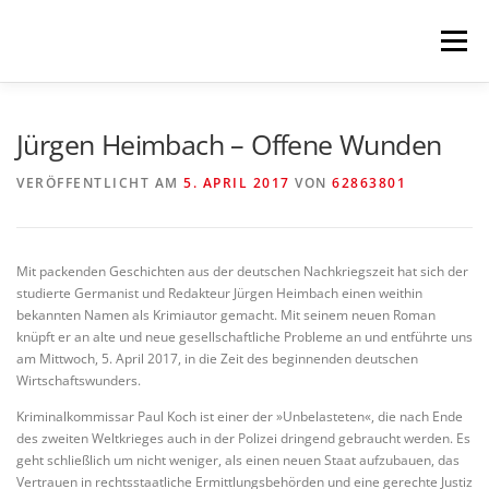
Zum
Inhalt
Menü
springen
HOME
KOMMENDES
LESUNGEN
Jürgen Heimbach – Offene Wunden
VERÖFFENTLICHT AM
5. APRIL 2017
VON
62863801
KONZERTE
MEHR
NEWSLETTER
Mit packenden Geschichten aus der deutschen Nachkriegszeit hat sich der
IMPRESSUM
studierte Germanist und Redakteur Jürgen Heimbach einen weithin
bekannten Namen als Krimiautor gemacht. Mit seinem neuen Roman
knüpft er an alte und neue gesellschaftliche Probleme an und entführte uns
am Mittwoch, 5. April 2017, in die Zeit des beginnenden deutschen
Wirtschaftswunders.
Kriminalkommissar Paul Koch ist einer der »Unbelasteten«, die nach Ende
des zweiten Weltkrieges auch in der Polizei dringend gebraucht werden. Es
geht schließlich um nicht weniger, als einen neuen Staat aufzubauen, das
Vertrauen in rechtsstaatliche Ermittlungsbehörden und eine gerechte Justiz