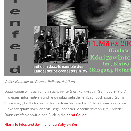
Volker Kutscher im Bonner Polizeipräsidium
Dazu haben wir auch einen Buchtipp für Sie: „Kommissar Gennat ermittelt“.
In diesem informativen und reichhaltig bebilderten Sachbuch spürt Regina
Stürickow, ‚die Historikerin des Berliner Verbrechens‘ dem Kommissar vom
Alexanderplatz nach, der als Begründer der Mordinspektion gilt. Appetit?
Dann empfehlen wir einen Blick in die
Krimi-Couch
.
Hier alle Infos und der Trailer zu Babylon Berlin