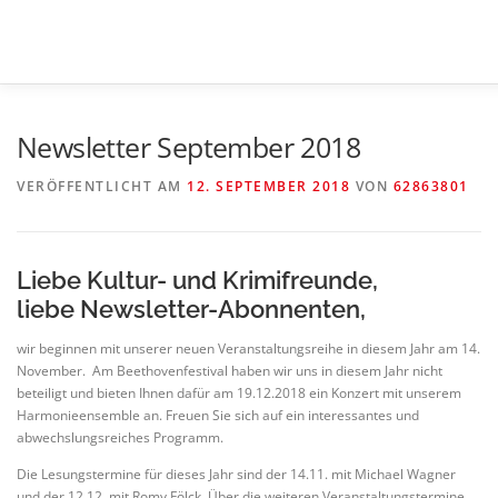
Zum
Inhalt
springen
HOME
KOMMENDES
LESUNGEN
KONZERTE
Newsletter September 2018
VERÖFFENTLICHT AM
12. SEPTEMBER 2018
VON
62863801
Liebe Kultur- und Krimifreunde,
liebe Newsletter-Abonnenten,
wir beginnen mit unserer neuen Veranstaltungsreihe in diesem Jahr am 14.
November. Am Beethovenfestival haben wir uns in diesem Jahr nicht
beteiligt und bieten Ihnen dafür am 19.12.2018 ein Konzert mit unserem
Harmonieensemble an. Freuen Sie sich auf ein interessantes und
abwechslungsreiches Programm.
Die Lesungstermine für dieses Jahr sind der 14.11. mit Michael Wagner
und der 12.12. mit Romy Fölck. Über die weiteren Veranstaltungstermine