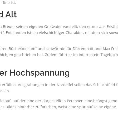
 lieb ist.
d Alt
ch Breuer seinen eigenen Großvater vorstellt, den er nur aus Erzähl
. Entstanden ist ein vielschichtiger Charakter, mit dem sich sowoh
sbaren Bücherkonsum“ und schwärmte für Dürrenmatt und Max Frisc
chichten geschrieben hat. Zudem führt er im Internet ein Tagebuch
nter Hochspannung
 erfüllen. Ausgrabungen in der Nordeifel sollen das Schlachtfeld fi
üssen.
Bild auf, auf der eine der dargestellten Personen eine beängstigen
es Bildes hinterher zu forschen, weist eine Spur auf seine eigene, 