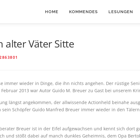
HOME
KOMMENDES
LESUNGEN
alter Väter Sitte
2863801
se immer wieder in Dinge, die ihn nichts angehen. Der rüstige Sen
. Februar 2013 war Autor Guido M. Breuer zu Gast bei unserem Kri
ung längst angekommen, der allwissende Actionheld beinahe ausge
 den sein Schöpfer Guido Manfred Breuer immer wieder in den Täl
ater Breuer ist in der Eifel aufgewachsen und kennt sich dort g
lich und stößt dabei auf manch dunkles Geheimnis, dem Opa Bertold