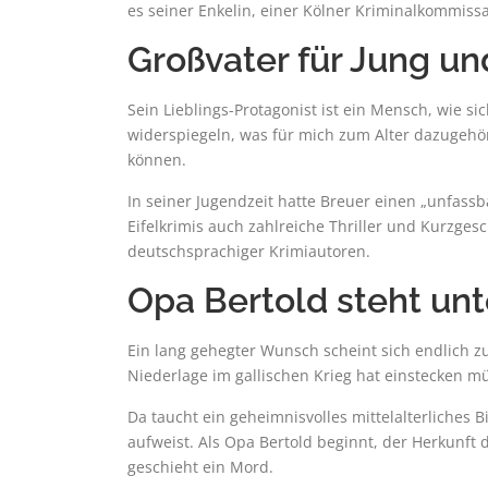
es seiner Enkelin, einer Kölner Kriminalkommissar
Großvater für Jung un
Sein Lieblings-Protagonist ist ein Mensch, wie si
widerspiegeln, was für mich zum Alter dazugehört“
können.
In seiner Jugendzeit hatte Breuer einen „unfas
Eifelkrimis auch zahlreiche Thriller und Kurzges
deutschsprachiger Krimiautoren.
Opa Bertold steht u
Ein lang gehegter Wunsch scheint sich endlich zu
Niederlage im gallischen Krieg hat einstecken m
Da taucht ein geheimnisvolles mittelalterliches 
aufweist. Als Opa Bertold beginnt, der Herkunft d
geschieht ein Mord.