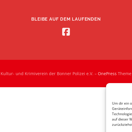
BLEIBE AUF DEM LAUFENDEN
Kultur- und Krimiverein der Bonner Polizei e.V.
–
OnePress
Theme 
Um dir ein 
Geräteinfor
Technologie
auf dieser 
zurückziehs