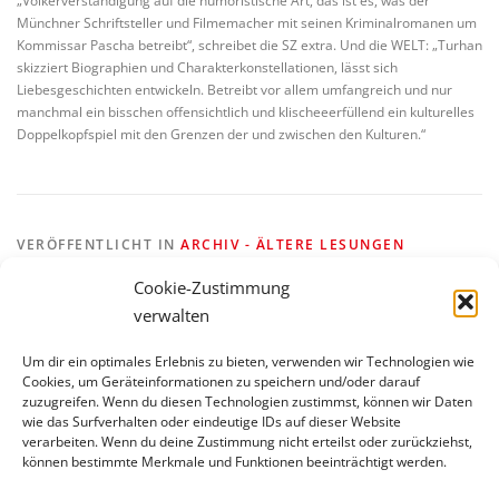
„Völkerverständigung auf die humoristische Art, das ist es, was der
Münchner Schriftsteller und Filmemacher mit seinen Kriminalromanen um
Kommissar Pascha betreibt“, schreibet die SZ extra. Und die WELT: „Turhan
skizziert Biographien und Charakterkonstellationen, lässt sich
Liebesgeschichten entwickeln. Betreibt vor allem umfangreich und nur
manchmal ein bisschen offensichtlich und klischeeerfüllend ein kulturelles
Doppelkopfspiel mit den Grenzen der und zwischen den Kulturen.“
VERÖFFENTLICHT IN
ARCHIV - ÄLTERE LESUNGEN
VERSCHLAGWORTET MIT
BIERLEICHEN
,
TURHAN
Cookie-Zustimmung
verwalten
Um dir ein optimales Erlebnis zu bieten, verwenden wir Technologien wie
Cookies, um Geräteinformationen zu speichern und/oder darauf
zuzugreifen. Wenn du diesen Technologien zustimmst, können wir Daten
wie das Surfverhalten oder eindeutige IDs auf dieser Website
verarbeiten. Wenn du deine Zustimmung nicht erteilst oder zurückziehst,
BLEIBE AUF DEM LAUFENDEN
können bestimmte Merkmale und Funktionen beeinträchtigt werden.