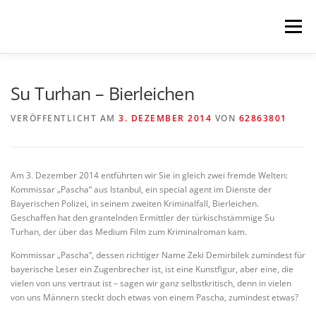
Zum
Inhalt
Menü
springen
HOME
KOMMENDES
LESUNGEN
Su Turhan – Bierleichen
VERÖFFENTLICHT AM
3. DEZEMBER 2014
VON
62863801
KONZERTE
MEHR
NEWSLETTER
Am 3. Dezember 2014 entführten wir Sie in gleich zwei fremde Welten:
IMPRESSUM
Kommissar „Pascha“ aus Istanbul, ein special agent im Dienste der
Bayerischen Polizei, in seinem zweiten Kriminalfall, Bierleichen.
Geschaffen hat den grantelnden Ermittler der türkischstämmige Su
Turhan, der über das Medium Film zum Kriminalroman kam.
Kommissar „Pascha“, dessen richtiger Name Zeki Demirbilek zumindest für
bayerische Leser ein Zugenbrecher ist, ist eine Kunstfigur, aber eine, die
vielen von uns vertraut ist – sagen wir ganz selbstkritisch, denn in vielen
von uns Männern steckt doch etwas von einem Pascha, zumindest etwas?