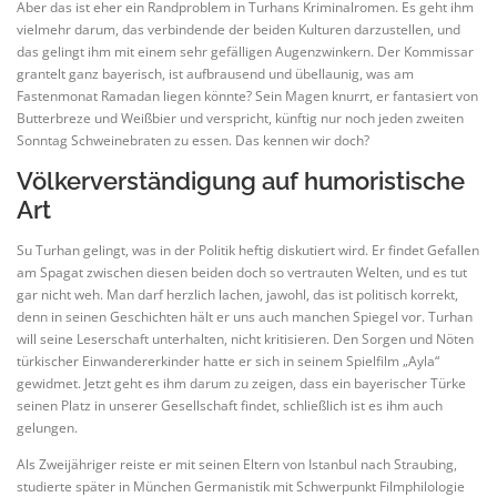
Aber das ist eher ein Randproblem in Turhans Kriminalromen. Es geht ihm
vielmehr darum, das verbindende der beiden Kulturen darzustellen, und
das gelingt ihm mit einem sehr gefälligen Augenzwinkern. Der Kommissar
grantelt ganz bayerisch, ist aufbrausend und übellaunig, was am
Fastenmonat Ramadan liegen könnte? Sein Magen knurrt, er fantasiert von
Butterbreze und Weißbier und verspricht, künftig nur noch jeden zweiten
Sonntag Schweinebraten zu essen. Das kennen wir doch?
Völkerverständigung auf humoristische
Art
Su Turhan gelingt, was in der Politik heftig diskutiert wird. Er findet Gefallen
am Spagat zwischen diesen beiden doch so vertrauten Welten, und es tut
gar nicht weh. Man darf herzlich lachen, jawohl, das ist politisch korrekt,
denn in seinen Geschichten hält er uns auch manchen Spiegel vor. Turhan
will seine Leserschaft unterhalten, nicht kritisieren. Den Sorgen und Nöten
türkischer Einwandererkinder hatte er sich in seinem Spielfilm „Ayla“
gewidmet. Jetzt geht es ihm darum zu zeigen, dass ein bayerischer Türke
seinen Platz in unserer Gesellschaft findet, schließlich ist es ihm auch
gelungen.
Als Zweijähriger reiste er mit seinen Eltern von Istanbul nach Straubing,
studierte später in München Germanistik mit Schwerpunkt Filmphilologie