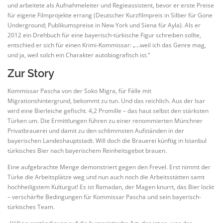
und arbeitete als Aufnahmeleiter und Regieassistent, bevor er erste Preise
für eigene Filmprojekte errang (Deutscher Kurzfilmpreis in Silber für Gone
Underground; Publikumspreise in New York und Siena für Ayla). Als er
2012 ein Drehbuch für eine bayerisch-türkische Figur schreiben sollte,
entschied er sich für einen Krimi-Kommissar: „…weil ich das Genre mag,
und ja, weil solch ein Charakter autobiografisch ist.“
Zur Story
Kommissar Pascha von der Soko Migra, für Fälle mit
Migrationshintergrund, bekommt zu tun. Und das reichlich. Aus der Isar
wird eine Bierleiche gefischt. 4,2 Promille – das haut selbst den stärksten
Türken um. Die Ermittlungen führen zu einer renommierten Münchner
Privatbrauerei und damit zu den schlimmsten Aufständen in der
bayerischen Landeshauptstadt. Will doch die Brauerei künftig in Istanbul
türkisches Bier nach bayerischem Reinheitsgebot brauen.
Eine aufgebrachte Menge demonstriert gegen den Frevel. Erst nimmt der
Türke die Arbeitsplätze weg und nun auch noch die Arbeitsstätten samt
hochheiligstem Kulturgut! Es ist Ramadan, der Magen knurrt, das Bier lockt
– verschärfte Bedingungen für Kommissar Pascha und sein bayerisch-
türkisches Team.