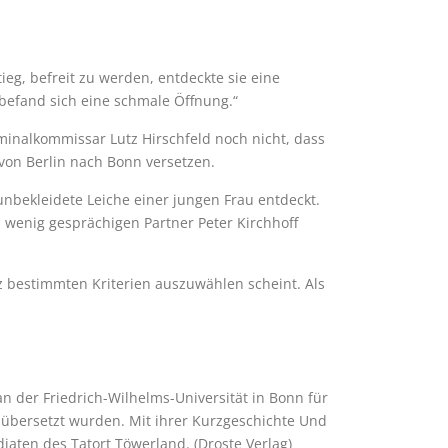
tieg, befreit zu werden, entdeckte sie eine
 befand sich eine schmale Öffnung.“
minalkommissar Lutz Hirschfeld noch nicht, dass
 von Berlin nach Bonn versetzen.
nbekleidete Leiche einer jungen Frau entdeckt.
 wenig gesprächigen Partner Peter Kirchhoff
z bestimmten Kriterien auszuwählen scheint. Als
 der Friedrich-Wilhelms-Universität in Bonn für
n übersetzt wurden. Mit ihrer Kurzgeschichte Und
diaten des Tatort Töwerland. (Droste Verlag)