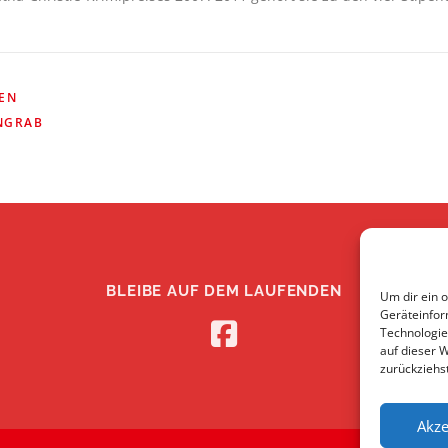
GEN
NGRAB
BLEIBE AUF DEM LAUFENDEN
Um dir ein 
Geräteinfor
Technologie
auf dieser 
zurückziehs
Akze