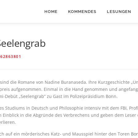
HOME
KOMMENDES
LESUNGEN
Seelengrab
N
62863801
sind die Romane von Nadine Buranaseda. Ihre Kurzgeschichte „Un
preis aufgenommen. Einmal in die Hand genommen und angefangen
mi-Debüt „Seelengrab“ zu Gast im Polizeipräsidium Bonn.
 Studiums in Deutsch und Philosophie intensiv mit dem FBI, Profili
n Einblick in die Abgründe des Verbrechens und geben dem Leser
rlieren.
ich auf ein mörderisches Katz- und Mausspiel hinter den Toren Bo