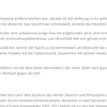
 Holzkiste entfernt worden war. Gerade als die Hoffnung in ihr aufs
sie herabstarrte. Das Gesicht war schneeweiß. Anstelle des Mundes
inufer eine unbekannte junge Frau tot aufgefunden wird, ahnt Kri
ist. Kriminalhauptkommissar Lutz Hirschfeld ließ sich gerade erst
ackt hat, wird in der Nacht zu Aschermittwoch am Rheinufer die u
inerlei Hinweis auf die Todesursache. Zusammen mit seinem neuen,
eßlich auf die Spur eines Serientäters, der seine Opfer nach gan
n Wettlauf gegen die Zeit.
hied sich nach dem Studium der Fächer Deutsch und Philosophie an
05 mehr als ein Dutzend Kriminalromane, die bisher in zwei Sprache
tha-Christie-Krimipreises 2007. 2011 gehört sie zu den vier Stipen