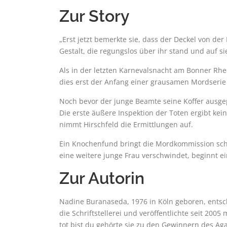
Zur Story
„Erst jetzt bemerkte sie, dass der Deckel von der
Gestalt, die regungslos über ihr stand und auf 
Als in der letzten Karnevalsnacht am Bonner Rhe
dies erst der Anfang einer grausamen Mordserie 
Noch bevor der junge Beamte seine Koffer ausgep
Die erste äußere Inspektion der Toten ergibt ke
nimmt Hirschfeld die Ermittlungen auf.
Ein Knochenfund bringt die Mordkommission schli
eine weitere junge Frau verschwindet, beginnt ei
Zur Autorin
Nadine Buranaseda, 1976 in Köln geboren, entsc
die Schriftstellerei und veröffentlichte seit 20
tot bist du gehörte sie zu den Gewinnern des Aga