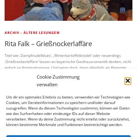
ARCHIV - ÄLTERE LESUNGEN
Rita Falk – Grießnockerlaffäre
Titel wie ‚Dampfnudelblues‘, ‚Winterkartoffelknödel‘ oder neuerdings
‚Grießnockerlaffäre‘ lassen an bayerische Gasthausromantik denken, nicht
jedoch an Kriminalromane. Und wenn doch, dann allenfalls als Klamotte
oder Parodie. In den Geschichten von Rita …
Cookie-Zustimmung
verwalten
Um dir ein optimales Erlebnis zu bieten, verwenden wir Technologien wie
Cookies, um Geräteinformationen zu speichern und/oder darauf
zuzugreifen. Wenn du diesen Technologien zustimmst, können wir Daten
wie das Surfverhalten oder eindeutige IDs auf dieser Website
verarbeiten. Wenn du deine Zustimmung nicht erteilst oder zurückziehst,
BLEIBE AUF DEM LAUFENDEN
können bestimmte Merkmale und Funktionen beeinträchtigt werden.