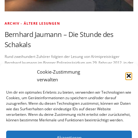
ARCHIV - ÄLTERE LESUNGEN
Bernhard Jaumann – Die Stunde des
Schakals
Rund zweihundert Zuhörer folgten der Lesung von Krimipreisträger
Bernhard Jaumann im Bonner Polizeipräsidium am 29. Februar 2012, in der
der Autor auch von seinen Recherchen zu einem bis heute ungesühnten …
Cookie-Zustimmung
verwalten
Um dir ein optimales Erlebnis zu bieten, verwenden wir Technologien wie
Cookies, um Geräteinformationen zu speichern und/oder darauf
zuzugreifen. Wenn du diesen Technologien zustimmst, können wir Daten
wie das Surfverhalten oder eindeutige IDs auf dieser Website
verarbeiten. Wenn du deine Zustimmung nicht erteilst oder zurückziehst,
BLEIBE AUF DEM LAUFENDEN
können bestimmte Merkmale und Funktionen beeinträchtigt werden.
Akzeptieren