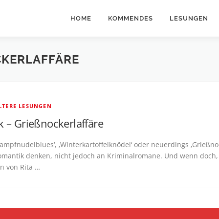
HOME
KOMMENDES
LESUNGEN
KERLAFFÄRE
ÄLTERE LESUNGEN
lk – Grießnockerlaffäre
Dampfnudelblues‘, ‚Winterkartoffelknödel‘ oder neuerdings ‚Grießno
mantik denken, nicht jedoch an Kriminalromane. Und wenn doch, da
n von Rita …