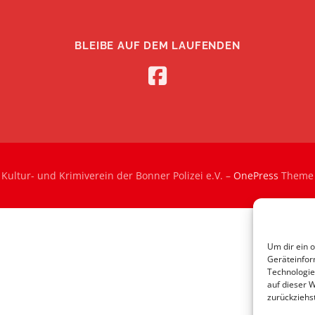
BLEIBE AUF DEM LAUFENDEN
Kultur- und Krimiverein der Bonner Polizei e.V.
–
OnePress
Theme 
Um dir ein 
Geräteinfor
Technologie
auf dieser 
zurückziehs