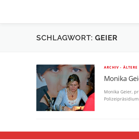
Zum
Inhalt
springen
SCHLAGWORT:
GEIER
ARCHIV - ÄLTERE
Monika Geie
Monika Geier, p
Polizeipräsidium