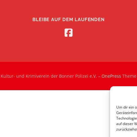
BLEIBE AUF DEM LAUFENDEN
Kultur- und Krimiverein der Bonner Polizei e.V.
–
OnePress
Theme 
Um dir ein 
Geräteinfor
Technologie
auf dieser 
zurückziehs