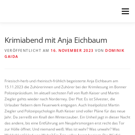
Zum
Inhalt
Menü
springen
HOME
KOMMENDES
LESUNGEN
Krimiabend mit Anja Eichbaum
VERÖFFENTLICHT AM
16. NOVEMBER 2023
VON
DOMINIK
GAIDA
KONZERTE
MEHR
NEWSLETTER
IMPRESSUM
Friesisch-herb und rheinisch-fröhlich begeisterte Anja Eichbaum am
15.11.2023 die Zuhörerinnen und Zuhörer bei der Krimilesung im Bonner
Polizeipräsidium. Im aktuell sechsten Fall von Ruth Kaiser und Martin
Ziegler gehts wieder nach Norderney. Der Plot: Es ist Silvester, die
Urlauber fiebern dem Feuerwerk entgegen. Auch Inselpolizist Martin
Ziegler und Polizeipsychologin Ruth Keiser sind voller Pläne für das neue
Jahr. Da zerreißt ein Knall den Winterzauber. Ein Unheil jagt in dieser Nacht
das andere, bis eine Entführung am Neujahrsmorgen erst recht das Tor
zur Hölle öffnet. Und niemand weiß: Was ist wahr? Was unwahr? Was