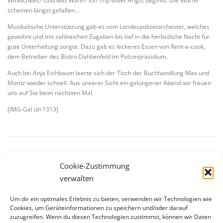
Wirklichkeit? Und was Wahn? Ein Trip voller Angst beginnt. Die Würfel
scheinen längst gefallen…
Musikalische Unterstützung gab es vom Landespolizeiorchester, welches
gewohnt und mit zahlreichen Zugaben bis tief in die herbstliche Nacht für
gute Unterhaltung sorgte. Dazu gab es leckeres Essen von Rent-a-cook,
dem Betreiber des Bistro Dahlienfeld im Polizeipräsidium.
Auch bei Anja Eichbaum leerte sich der Tisch der Buchhandlung Max und
Moritz wieder schnell. Aus unserer Sicht ein gelungener Abend wir freuen
uns auf Sie beim nächsten Mal.
[IMG-Gal id=1313]
VERÖFFENTLICHT IN
LESUNGEN
Cookie-Zustimmung
verwalten
Um dir ein optimales Erlebnis zu bieten, verwenden wir Technologien wie
Cookies, um Geräteinformationen zu speichern und/oder darauf
zuzugreifen. Wenn du diesen Technologien zustimmst, können wir Daten