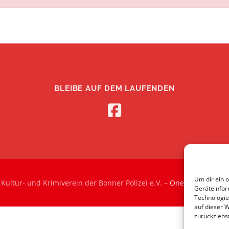
BLEIBE AUF DEM LAUFENDEN
Um dir ein 
Kultur- und Krimiverein der Bonner Polizei e.V.
–
OnePress
Theme 
Geräteinfor
Technologie
auf dieser 
zurückziehs