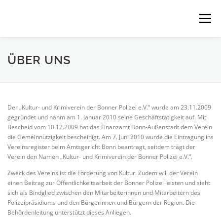
Zum
Inhalt
Menü
springen
HOME
KOMMENDES
LESUNGEN
ÜBER UNS
KONZERTE
MEHR
NEWSLETTER
Der „Kultur- und Krimiverein der Bonner Polizei e.V.“ wurde am 23.11.2009
gegründet und nahm am 1. Januar 2010 seine Geschäftstätigkeit auf. Mit
Bescheid vom 10.12.2009 hat das Finanzamt Bonn-Außenstadt dem Verein
IMPRESSUM
die Gemeinnützigkeit bescheinigt. Am 7. Juni 2010 wurde die Eintragung ins
Vereinsregister beim Amtsgericht Bonn beantragt, seitdem trägt der
Verein den Namen „Kultur- und Krimiverein der Bonner Polizei e.V.“.
Zweck des Vereins ist die Förderung von Kultur. Zudem will der Verein
einen Beitrag zur Öffentlichkeitsarbeit der Bonner Polizei leisten und sieht
sich als Bindglied zwischen den Mitarbeiterinnen und Mitarbeitern des
Polizeipräsidiums und den Bürgerinnen und Bürgern der Region. Die
Behördenleitung unterstützt dieses Anliegen.