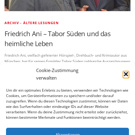
ARCHIV - ÄLTERE LESUNGEN
Friedrich Ani – Tabor Süden und das
heimliche Leben
Friedrich Ani, vielfach gefeierter Hörspiel-, Drehbuch- und Krimiautor aus
München, hat für seinen Ermittler Tabor Süden zahlreiche Auszeichnungen
bekommen. Am Mittwoch, 24. April 2013, war er zu Gast bei unserem …
Cookie-Zustimmung
verwalten
Um dir ein optimales Erlebnis zu bieten, verwenden wir Technologien wie
Cookies, um Geräteinformationen zu speichern und/oder darauf
zuzugreifen. Wenn du diesen Technologien zustimmst, können wir Daten
wie das Surfverhalten oder eindeutige IDs auf dieser Website
verarbeiten. Wenn du deine Zustimmung nicht erteilst oder zurückziehst,
BLEIBE AUF DEM LAUFENDEN
können bestimmte Merkmale und Funktionen beeinträchtigt werden.
Akzeptieren