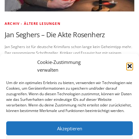
ARCHIV - ÄLTERE LESUNGEN
Jan Seghers – Die Akte Rosenherz
Jan Seghers ist für deutsche Krimifans schon lange kein Geheimtipp mehr.
Der renommierte Schriftsteller, Kritiker und Essayist hat mit seinem
Ermittler Robert Marthaler eine Figur geschaffen, die nicht wenige an …
Cookie-Zustimmung
verwalten
Um dir ein optimales Erlebnis zu bieten, verwenden wir Technologien wie
Cookies, um Geräteinformationen zu speichern und/oder darauf
zuzugreifen. Wenn du diesen Technologien zustimmst, können wir Daten
wie das Surfverhalten oder eindeutige IDs auf dieser Website
verarbeiten. Wenn du deine Zustimmung nicht erteilst oder zurückziehst,
BLEIBE AUF DEM LAUFENDEN
können bestimmte Merkmale und Funktionen beeinträchtigt werden.
Akzeptieren