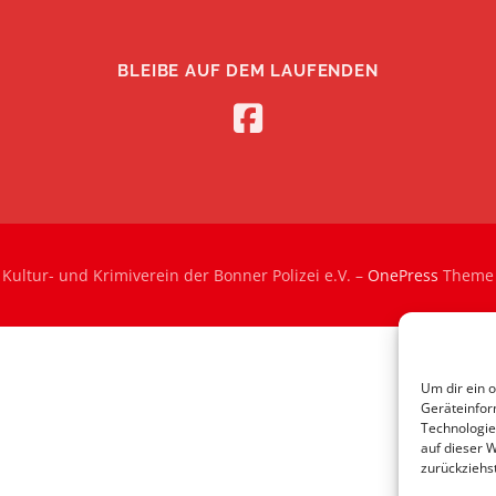
BLEIBE AUF DEM LAUFENDEN
Kultur- und Krimiverein der Bonner Polizei e.V.
–
OnePress
Theme 
Um dir ein 
Geräteinfor
Technologie
auf dieser 
zurückziehs