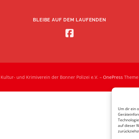
BLEIBE AUF DEM LAUFENDEN
Kultur- und Krimiverein der Bonner Polizei e.V.
–
OnePress
Theme 
Um dir ein 
Geräteinfor
Technologie
auf dieser 
zurückziehs