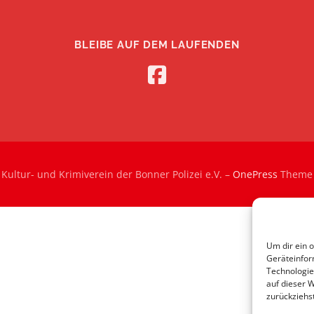
BLEIBE AUF DEM LAUFENDEN
Kultur- und Krimiverein der Bonner Polizei e.V.
–
OnePress
Theme 
Um dir ein 
Geräteinfor
Technologie
auf dieser 
zurückziehs