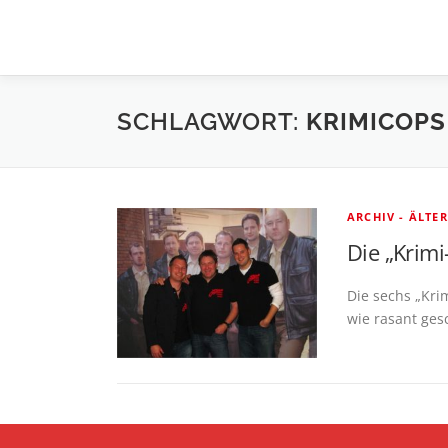
Zum
Inhalt
springen
SCHLAGWORT:
KRIMICOPS
ARCHIV - ÄLTE
Die „Krimi
Die sechs „Krim
wie rasant ges