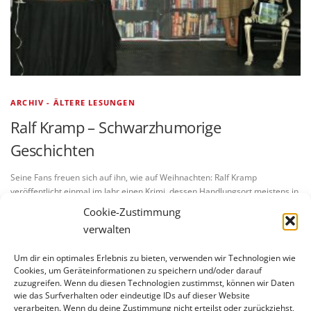
ARCHIV - ÄLTERE LESUNGEN
Ralf Kramp – Schwarzhumorige
Geschichten
Seine Fans freuen sich auf ihn, wie auf Weihnachten: Ralf Kramp
veröffentlicht einmal im Jahr einen Krimi, dessen Handlungsort meistens in
seiner Heimat, der Eifel liegt. Am 1. Dezember 2010 …
Cookie-Zustimmung
verwalten
Um dir ein optimales Erlebnis zu bieten, verwenden wir Technologien wie
Cookies, um Geräteinformationen zu speichern und/oder darauf
zuzugreifen. Wenn du diesen Technologien zustimmst, können wir Daten
wie das Surfverhalten oder eindeutige IDs auf dieser Website
verarbeiten. Wenn du deine Zustimmung nicht erteilst oder zurückziehst,