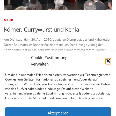
MEHR
Körner, Currywurst und Kenia
Am Dienstag, dem 20. April 2010, gastierte Olympiasieger und Kabarettist
Dieter Baumann im Bonner Polizeipräsidium. Der einstige „König der
Tartanbahn“ bot mit seinem zweistündigen Kabarettprogramm „Körner,
Currywurst und Kenia“ einen …
Cookie-Zustimmung
verwalten
Um dir ein optimales Erlebnis zu bieten, verwenden wir Technologien wie
Cookies, um Geräteinformationen zu speichern und/oder darauf
zuzugreifen. Wenn du diesen Technologien zustimmst, können wir Daten
wie das Surfverhalten oder eindeutige IDs auf dieser Website
verarbeiten. Wenn du deine Zustimmung nicht erteilst oder zurückziehst,
BLEIBE AUF DEM LAUFENDEN
können bestimmte Merkmale und Funktionen beeinträchtigt werden.
Akzeptieren