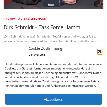
ARCHIV - ÄLTERE LESUNGEN
Dirk Schmidt – Task Force Hamm
„Dirk Schmidt kann erzählen wie der Teufel – spitz und witzig, präzise,
sarkastisch und auch mal satirisch überspitzt. Damit wird der Roman zu
einem der besten und unterhaltsamsten Krimis des …
Cookie-Zustimmung
verwalten
Um dir ein optimales Erlebnis zu bieten, verwenden wir Technologien wie
Cookies, um Geräteinformationen zu speichern und/oder darauf
zuzugreifen. Wenn du diesen Technologien zustimmst, können wir Daten
wie das Surfverhalten oder eindeutige IDs auf dieser Website
verarbeiten. Wenn du deine Zustimmung nicht erteilst oder zurückziehst,
BLEIBE AUF DEM LAUFENDEN
können bestimmte Merkmale und Funktionen beeinträchtigt werden.
Akzeptieren