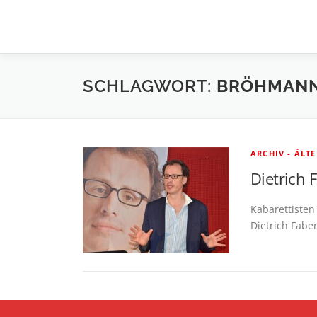
Zum
Inhalt
springen
SCHLAGWORT:
BRÖHMAN
ARCHIV - ÄLT
Dietrich 
Kabarettisten
Dietrich Fabe