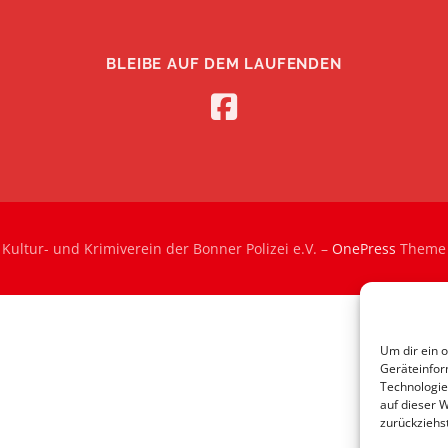
BLEIBE AUF DEM LAUFENDEN
Kultur- und Krimiverein der Bonner Polizei e.V.
–
OnePress
Theme 
Um dir ein 
Geräteinfor
Technologie
auf dieser 
zurückziehs